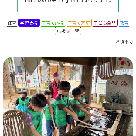
「街ぐるみの子育て」が生まれています。
保育
学習支援
子育て応援
子育て家庭
子ども食堂
教育
応援隊一覧
※順不同