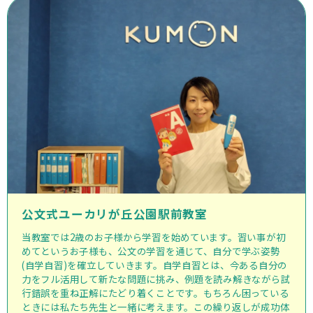
公文式ユーカリが丘公園駅前教室
当教室では2歳のお子様から学習を始めています。習い事が初
めてというお子様も、公文の学習を通じて、自分で学ぶ姿勢
(自学自習)を確立していきます。自学自習とは、今ある自分の
力をフル活用して新たな問題に挑み、例題を読み解きながら試
行錯誤を重ね正解にたどり着くことです。もちろん困っている
ときには私たち先生と一緒に考えます。この繰り返しが成功体