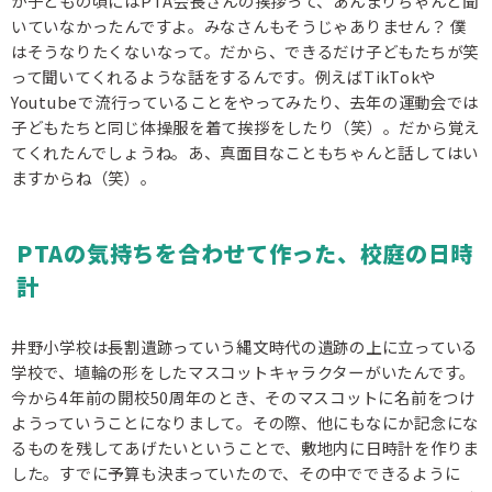
が子どもの頃にはPTA会長さんの挨拶って、あんまりちゃんと聞
いていなかったんですよ。みなさんもそうじゃありません？ 僕
はそうなりたくないなって。だから、できるだけ子どもたちが笑
って聞いてくれるような話をするんです。例えばTikTokや
Youtubeで流行っていることをやってみたり、去年の運動会では
子どもたちと同じ体操服を着て挨拶をしたり（笑）。だから覚え
てくれたんでしょうね。あ、真面目なこともちゃんと話してはい
ますからね（笑）。
PTAの気持ちを合わせて作った、校庭の日時
計
井野小学校は長割遺跡っていう縄文時代の遺跡の上に立っている
学校で、埴輪の形をしたマスコットキャラクターがいたんです。
今から4年前の開校50周年のとき、そのマスコットに名前をつけ
ようっていうことになりまして。その際、他にもなにか記念にな
るものを残してあげたいということで、敷地内に日時計を作りま
した。すでに予算も決まっていたので、その中でできるように