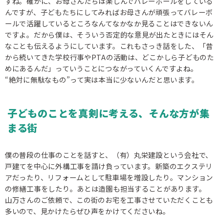
すね。確かに、お母さんたちは楽しんでバレーボールをしている
んですが、子どもたちにしてみればお母さんが頑張ってバレーボ
ールで活躍しているところなんてなかなか見ることはできないん
ですよ。だから僕は、そういう否定的な意見が出たときにはそん
なことも伝えるようにしています。これもさっき話をした、「昔
から続いてきた学校行事やPTAの活動は、どこかしら子どものた
めにあるんだ」っていうことにつながっていくんですよね。
“絶対に無駄なもの”って実は本当に少ないんだと思います。
子どものことを真剣に考える、そんな方が集
まる街
僕の普段の仕事のことを話すと、（有）丸栄建設という会社で、
戸建てを中心に外構工事を請け負っています。新築のエクステリ
アだったり、リフォームとして駐車場を増設したり。マンション
の修繕工事をしたり。あとは造園も担当することがあります。
山万さんのご依頼で、この街のお宅を工事させていただくことも
多いので、見かけたらぜひ声をかけてくださいね。