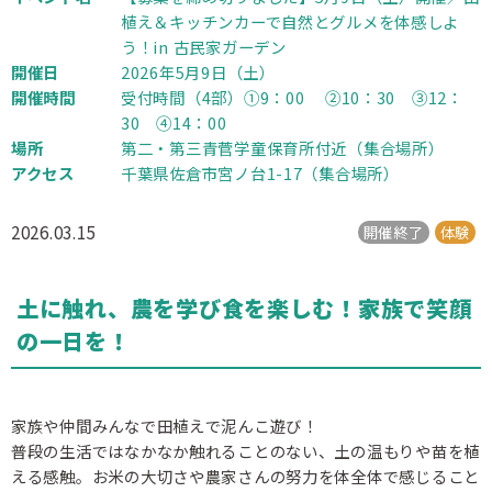
植え＆キッチンカーで自然とグルメを体感しよ
う！in 古民家ガーデン
開催日
2026年5月9日（土）
開催時間
受付時間（4部）①9：00 ②10：30 ③12：
30 ④14：00
場所
第二・第三青菅学童保育所付近（集合場所）
アクセス
千葉県佐倉市宮ノ台1-17（集合場所）
2026.03.15
開催終了
体験
土に触れ、農を学び食を楽しむ！家族で笑顔
の一日を！
家族や仲間みんなで田植えで泥んこ遊び！
普段の生活ではなかなか触れることのない、土の温もりや苗を植
える感触。お米の大切さや農家さんの努力を体全体で感じること