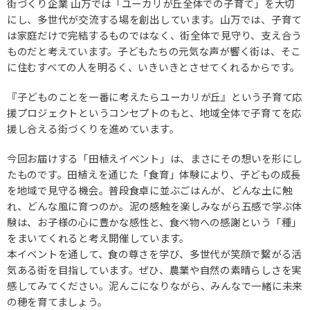
街づくり企業 山万では「ユーカリが丘全体での子育て」を大切
にし、多世代が交流する場を創出しています。山万では、子育て
は家庭だけで完結するものではなく、街全体で見守り、支え合う
ものだと考えています。子どもたちの元気な声が響く街は、そこ
に住むすべての人を明るく、いきいきとさせてくれるからです。
『子どものことを一番に考えたらユーカリが丘』という子育て応
援プロジェクトというコンセプトのもと、地域全体で子育てを応
援し合える街づくりを進めています。
今回お届けする「田植えイベント」は、まさにその想いを形にし
たものです。田植えを通じた「食育」体験により、子どもの成長
を地域で見守る機会。普段食卓に並ぶごはんが、どんな土に触
れ、どんな風に育つのか。泥の感触を楽しみながら五感で学ぶ体
験は、お子様の心に豊かな感性と、食べ物への感謝という「種」
をまいてくれると考え開催しています。
本イベントを通して、食の尊さを学び、多世代が笑顔で繋がる活
気ある街を目指しています。ぜひ、農業や自然の素晴らしさを実
感してみてください。泥んこになりながら、みんなで一緒に未来
の穂を育てましょう。