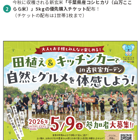
今秋に収穫される新玄米
「千葉県産コシヒカリ（山万ここ
らら米）」5kgの優先購入チケット
配布！
（チケットの配布は1世帯1枚まで）